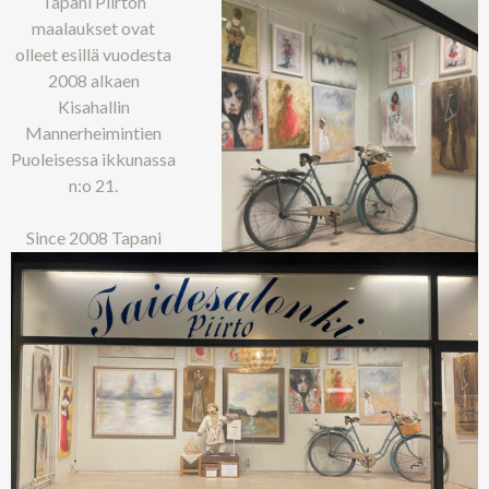
Tapani Piirton
maalaukset ovat
olleet esillä vuodesta
2008 alkaen
Kisahallin
Mannerheimintien
Puoleisessa ikkunassa
n:o 21.
Since 2008 Tapani