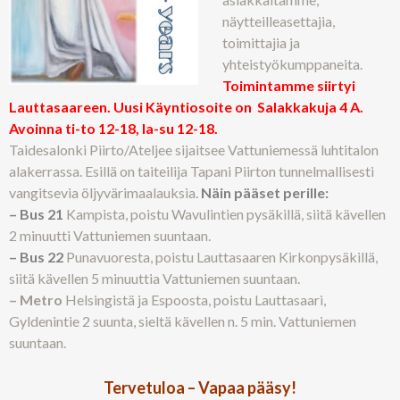
näytteilleasettajia,
toimittajia ja
yhteistyökumppaneita.
Toimintamme siirtyi
Lauttasaareen. Uusi Käyntiosoite on Salakkakuja 4 A.
Avoinna ti-to 12-18, la-su 12-18.
Taidesalonki Piirto/Ateljee sijaitsee Vattuniemessä luhtitalon
alakerrassa. Esillä on taiteilija Tapani Piirton tunnelmallisesti
vangitsevia öljyvärimaalauksia.
Näin pääset perille:
– Bus 21
Kampista, poistu Wavulintien pysäkillä, siitä kävellen
2 minuutti Vattuniemen suuntaan.
– Bus 22
Punavuoresta, poistu Lauttasaaren Kirkonpysäkillä,
siitä kävellen 5 minuuttia Vattuniemen suuntaan.
– Metro
Helsingistä ja Espoosta, poistu Lauttasaari,
Gyldenintie 2 suunta, sieltä kävellen n. 5 min. Vattuniemen
suuntaan.
Tervetuloa – Vapaa pääsy!