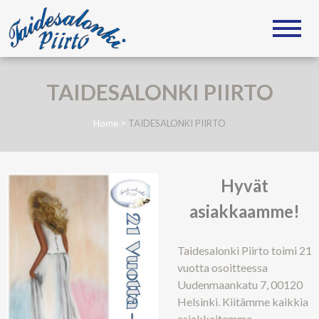
TAIDESALONKI PIIRTO
Tapani Piirto
TAIDESALONKI PIIRTO
Home
>
TAIDESALONKI PIIRTO
Hyvät
asiakkaamme!
Taidesalonki Piirto toimi 21
vuotta osoitteessa
Uudenmaankatu 7, 00120
Helsinki. Kiitämme kaikkia
asiakkaitamme,