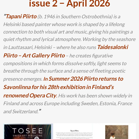
issue 2 − April 2026
”
Tapani Piirto
(b. 1946 in Southern Ostrobothnia) is a
Helsinki based painter whose work is shaped by a lifelong
connection to both visual art and music, giving his paintings a
quiet rhythm and lyrical atmosphere. Working by the seashore
Taidesalonki
in Lauttasaari, Helsinki – where he also runs
Piirto – Art Gallery Piirto
– he creates figurative
compositions in which forms dissolve softly, light seems to
breathe through the surface and a sense of fleeting poetic
Summer 2026 Piirto returns to
presence emerges.
In
Savonlinna for his 28th exhibition in Finland’s
renowned Opera City
.
His work has been shown widely in
Finland and across Europe including Sweden, Estonia, France
”
and Switzerland.