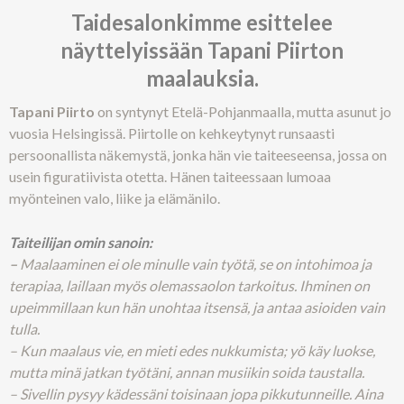
Taidesalonkimme esittelee
näyttelyissään Tapani Piirton
maalauksia.
Tapani Piirto
on syntynyt Etelä-Pohjanmaalla, mutta asunut jo
vuosia Helsingissä. Piirtolle on kehkeytynyt runsaasti
persoonallista näkemystä, jonka hän vie taiteeseensa, jossa on
usein figuratiivista otetta. Hänen taiteessaan lumoaa
myönteinen valo, liike ja elämänilo.
Taiteilijan omin sanoin:
–
Maalaaminen ei ole minulle vain työtä, se on intohimoa ja
terapiaa, laillaan myös olemassaolon tarkoitus.
Ihminen on
upeimmillaan kun hän unohtaa itsensä, ja antaa asioiden vain
tulla.
–
Kun maalaus vie, en mieti edes nukkumista; yö käy luokse,
mutta minä jatkan työtäni, annan musiikin soida taustalla.
–
Sivellin pysyy kädessäni toisinaan jopa pikkutunneille. Aina