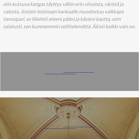
niin kutsuva kangas täyttyy vähin erin viivoista, väristä ja
valosta. Jostain toisinaan kankaalle muodostuu vaikkapa
tanssipari, se liikehtii eteeni pääni ja käsieni kautta, osin
salatusti, sen kummemmin selittelemättä. Äkisti kaikki vain on.