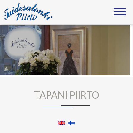
TAIDESALONKI PIIRTO
Tapani Piirto
TAPANI PIIRTO